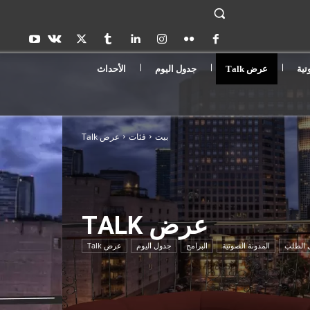
تية
عرض Τalk
جدول اليوم
الأحداث
بيت
فئات
عرض Τalk
عرض ΤALK
 الطلب
المدونة الصوتية
البرامج
جدول اليوم
عرض Τalk