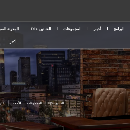
البرامج
أخبار
المجموعات
الفنانين -DJs
المدونة الصو
أكثر
الفنانين -DJs
المجموعات
الأحداث
على