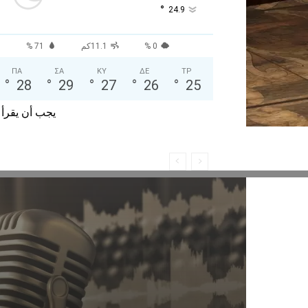
°
24.9
0 %
11.1كم
71 %
ΠΑ
ΣΑ
ΚΥ
ΔΕ
ΤΡ
°
28
°
29
°
27
°
26
°
25
يجب أن يقرأ