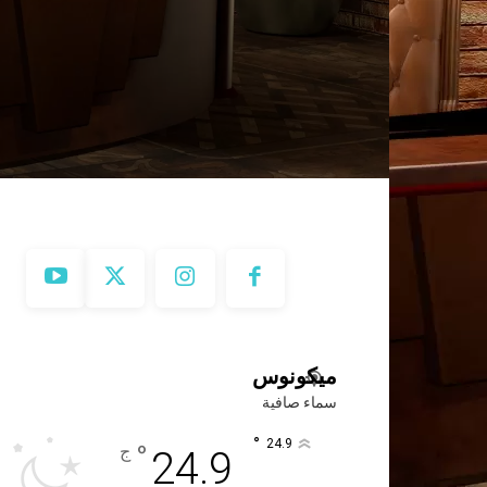
ميكونوس
سماء صافية
°
24.9
°
ج
24.9