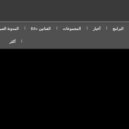
البرامج
أخبار
المجموعات
الفنانين -DJs
المدونة الصو
أكثر