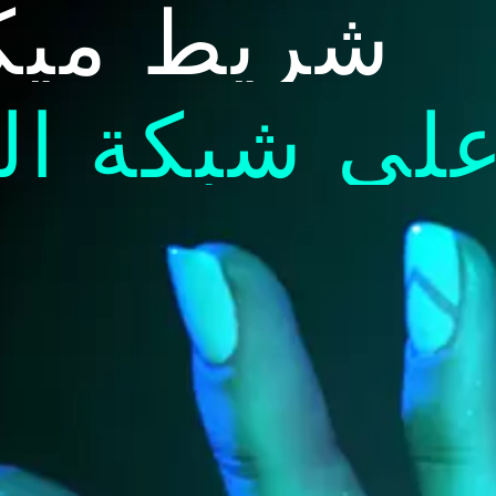
شريط ميك
على شبكة ال