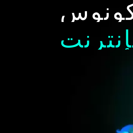
ونوس
إنترنت