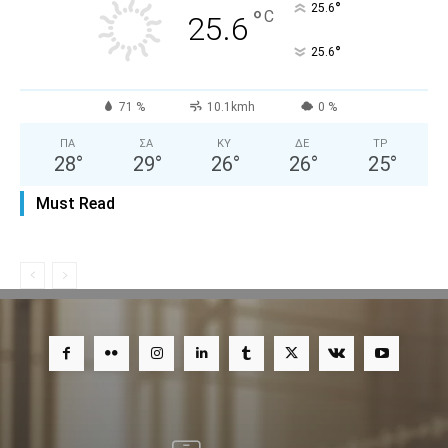
°
25.6
°
C
25.6
°
25.6
71 %
10.1kmh
0 %
ΠΑ
ΣΑ
ΚΥ
ΔΕ
ΤΡ
28
°
29
°
26
°
26
°
25
°
Must Read