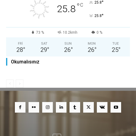
°
25.8
°
C
25.8
°
25.8
73 %
10.2
kmh
0 %
FRI
SAT
SUN
MON
TUE
28
°
29
°
26
°
26
°
25
°
Okumalısınız