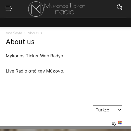
Ana Sayfa
About us
About us
Mykonos Ticker Web Radyo.
Live Radio από την Μύκονο
.
Varsayılan dil olarak ayarlayın
by