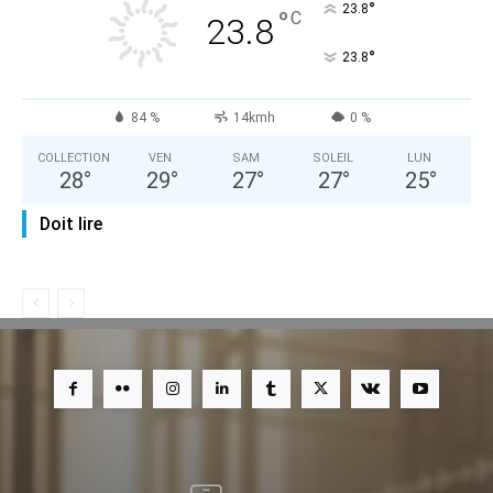
°
23.8
°
C
23.8
°
23.8
84 %
14kmh
0 %
COLLECTION
VEN
SAM
SOLEIL
LUN
28
°
29
°
27
°
27
°
25
°
Doit lire