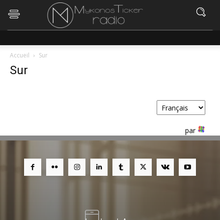
Accueil
Sur
Sur
Defini comme langue par défaut
par