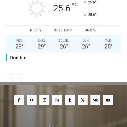
°
25.6
°
C
25.6
°
25.6
76 %
10.1kmh
0 %
VEN
SAM
SOLEIL
LUN
TUE
28
°
29
°
26
°
26
°
25
°
Doit lire