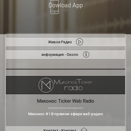
Dowload App
Живое Радио
информация - Около
Миконос Ticker Web Radio
Миконос #1 В прямом эфире веб-радио
Контакт - Контакт