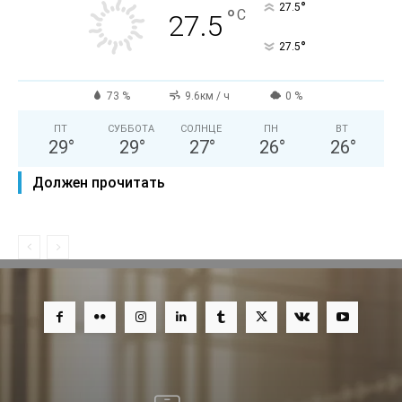
°
27.5
°
C
27.5
°
27.5
73 %
9.6км / ч
0 %
ПТ
СУББОТА
СОЛНЦЕ
ПН
ВТ
29
°
29
°
27
°
26
°
26
°
Должен прочитать