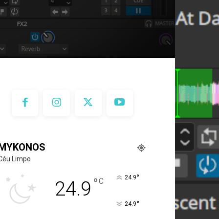
MYKONOS
Céu Limpo
°
24.9
°
C
24.9
°
24.9