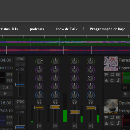
rtistas -DJs
podcasts
show de Τalk
Programação de hoje