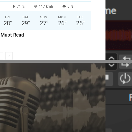
71 %
11.1
kmh
0 %
FRI
SAT
SUN
MON
TUE
28
°
29
°
27
°
26
°
25
°
Must Read