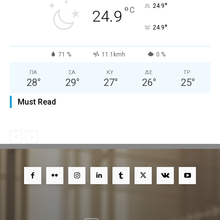
°
24.9
°
C
24.9
°
24.9
71 %
11.1kmh
0 %
ΠΑ
ΣΑ
ΚΥ
ΔΕ
ΤΡ
28
°
29
°
27
°
26
°
25
°
Must Read